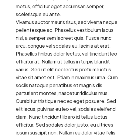
metus, efficitur eget accumsan semper,
scelerisque eu ante.
Vivamus auctor mauris risus, sed viverra neque
pellentesque ac. Phasellus vestibulum lacus
nisl, a semper sem laoreet quis. Fusce nunc
arcu, congue vel sodales eu, lacinia at erat.
Phasellus finibus dolor lectus, vel tincidunt leo
efficitur at. Nullam ut tellus in turpis blandit
varius. Sed ut elit nec lectus pretium luctus
vitae sit amet est. Etiam in maximus urna. Cum
sociis natoque penatibus et magnis dis
parturient montes, nascetur ridiculus mus.
Curabitur tristique nec ex eget posuere. Sed
elit lacus, pulvinar eu leo vel, sodales eleifend
diam. Nunc tincidunt libero id tellus luctus
efficitur. Sed sodales dolor justo, eu ultrices
ipsum suscipit non. Nullam eu dolor vitae felis