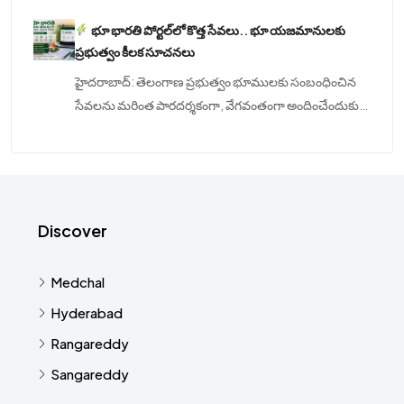
భూ భారతి పోర్టల్‌లో కొత్త సేవలు.. భూ యజమానులకు
ప్రభుత్వం కీలక సూచనలు
హైదరాబాద్: తెలంగాణ ప్రభుత్వం భూములకు సంబంధించిన
సేవలను మరింత పారదర్శకంగా, వేగవంతంగా అందించేందుకు…
Discover
Medchal
Hyderabad
Rangareddy
Sangareddy