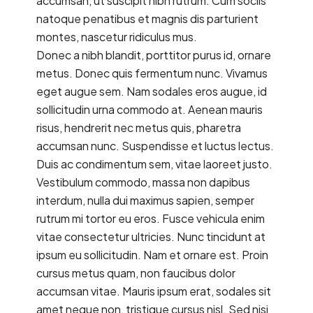
accumsan, ut suscipit nibh rutrum. Cum sociis
natoque penatibus et magnis dis parturient
montes, nascetur ridiculus mus.
Donec a nibh blandit, porttitor purus id, ornare
metus. Donec quis fermentum nunc. Vivamus
eget augue sem. Nam sodales eros augue, id
sollicitudin urna commodo at. Aenean mauris
risus, hendrerit nec metus quis, pharetra
accumsan nunc. Suspendisse et luctus lectus.
Duis ac condimentum sem, vitae laoreet justo.
Vestibulum commodo, massa non dapibus
interdum, nulla dui maximus sapien, semper
rutrum mi tortor eu eros. Fusce vehicula enim
vitae consectetur ultricies. Nunc tincidunt at
ipsum eu sollicitudin. Nam et ornare est. Proin
cursus metus quam, non faucibus dolor
accumsan vitae. Mauris ipsum erat, sodales sit
amet neque non, tristique cursus nisl. Sed nisi