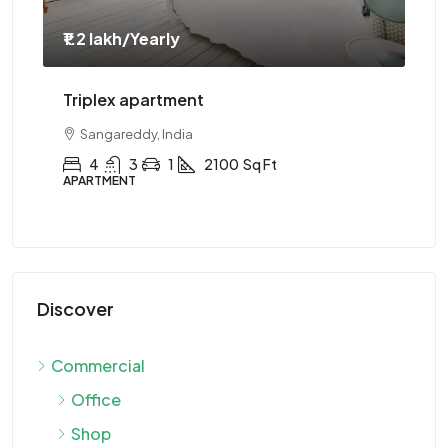
₹1.2 lakh
/Yearly
₹1.
Triplex apartment
Tw
Sangareddy, India
4
3
1
2100
Sq Ft
APARTMENT
AP
Discover
Commercial
Office
Shop