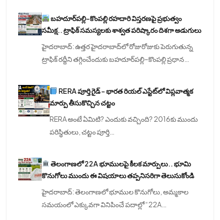
బహదూర్‌పల్లి–కొంపల్లి రహదారి విస్తరణపై ప్రభుత్వం
సమీక్ష.. ట్రాఫిక్ సమస్యలకు శాశ్వత పరిష్కారం దిశగా అడుగులు
హైదరాబాద్: ఉత్తర హైదరాబాద్‌లో రోజురోజుకు పెరుగుతున్న
ట్రాఫిక్ రద్దీని తగ్గించేందుకు బహదూర్‌పల్లి–కొంపల్లి ప్రధాన…
RERA పూర్తి గైడ్ – భారత రియల్ ఎస్టేట్‌లో విప్లవాత్మక
మార్పు తీసుకొచ్చిన చట్టం
RERA అంటే ఏమిటి? ఎందుకు వచ్చింది? 2016కు ముందు
పరిస్థితులు, చట్టం పూర్తి…
తెలంగాణలో 22A భూములపై కీలక మార్పులు.. భూమి
కొనుగోలు ముందు ఈ విషయాలు తప్పనిసరిగా తెలుసుకోండి
హైదరాబాద్: తెలంగాణలో భూముల కొనుగోలు, అమ్మకాల
సమయంలో ఎక్కువగా వినిపించే పదాల్లో “22A…