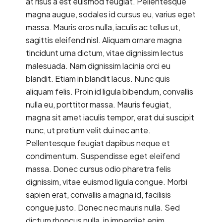
at risus a est euismod feugiat. Pellentesque
magna augue, sodales id cursus eu, varius eget
massa. Mauris eros nulla, iaculis ac tellus ut,
sagittis eleifend nisl. Aliquam ornare magna
tincidunt urna dictum, vitae dignissim lectus
malesuada. Nam dignissim lacinia orci eu
blandit. Etiam in blandit lacus. Nunc quis
aliquam felis. Proin id ligula bibendum, convallis
nulla eu, porttitor massa. Mauris feugiat,
magna sit amet iaculis tempor, erat dui suscipit
nunc, ut pretium velit dui nec ante.
Pellentesque feugiat dapibus neque et
condimentum. Suspendisse eget eleifend
massa. Donec cursus odio pharetra felis
dignissim, vitae euismod ligula congue. Morbi
sapien erat, convallis a magna id, facilisis
congue justo. Donec nec mauris nulla. Sed
dictum rhoncus nulla, in imperdiet enim