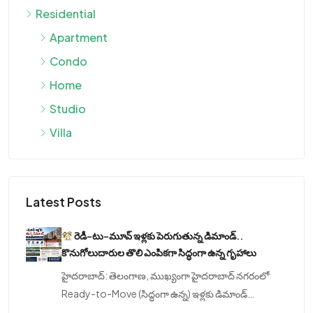
Residential
Apartment
Condo
Home
Studio
Villa
Latest Posts
రెడీ-టు-మూవ్ ఇళ్లకు పెరుగుతున్న డిమాండ్..
కొనుగోలుదారుల తొలి ఎంపికగా సిద్ధంగా ఉన్న గృహాలు
హైదరాబాద్: తెలంగాణ, ముఖ్యంగా హైదరాబాద్ నగరంలో
Ready-to-Move (సిద్ధంగా ఉన్న) ఇళ్లకు డిమాండ్…